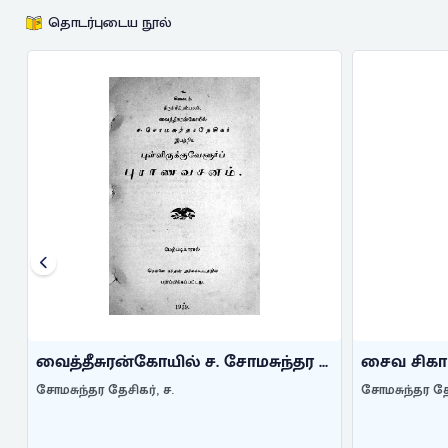
தொடர்புடைய நூல்
வைத்தீசுரன்கோயில் ச. சோமசுந்தர ...
சைவ சிகா
சோமசுந்தர தேசிகர், ச.
சோமசுந்தர தேச