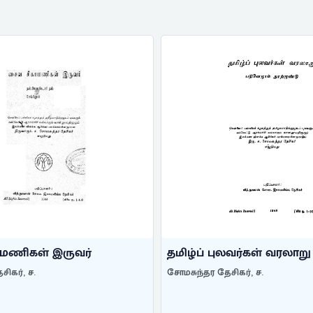
மணிகள் இருவர்
தமிழ்ப் புலவர்கள் வரலாறு
ிகர், ச.
சோமசுந்தர தேசிகர், ச.