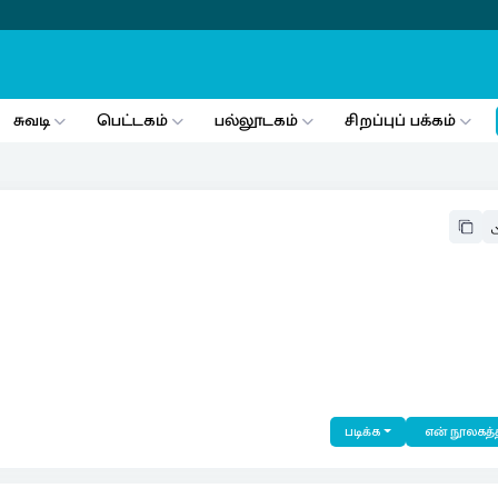
சுவடி
பெட்டகம்
பல்லூடகம்
சிறப்புப் பக்கம்
படிக்க
என் நூலகத்த