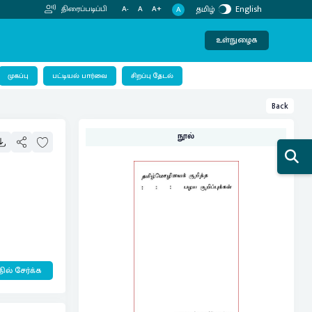
தமிழ்
English
திரைப்படிப்பி
A-
A
A+
A
உள்நுழைக
பட்டியல் பார்வை
முகப்பு
சிறப்பு தேடல்
Back
நூல்
ில் சேர்க்க