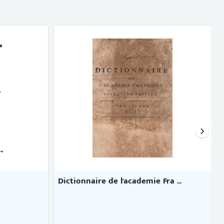
Dictionnaire de l'academie Fra ...
B