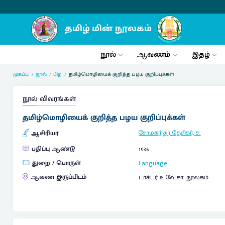
நூல்
ஆவணம்
இதழ்
முகப்பு
நூல்
பிற
தமிழ்மொழியைக் குறித்த பழய குறிப்புக்கள்
நூல் விவரங்கள்
தமிழ்மொழியைக் குறித்த பழய குறிப்புக்கள்
சோமசுந்தர தேசிகர், ச.
ஆசிரியர்
பதிப்பு ஆண்டு
1936
துறை / பொருள்
Language
ஆவண இருப்பிடம்
டாக்டர் உ.வே.சா. நூலகம்