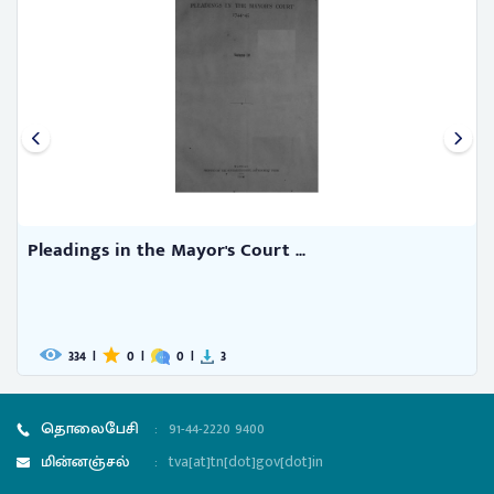
Pleadings in the Mayor's Court ...
334
|
0
|
0
|
3
தொலைபேசி
:
91-44-2220 9400
மின்னஞ்சல்
:
tva[at]tn[dot]gov[dot]in