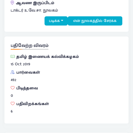
ஆவண இருப்பிடம்
டாக்டர் உ.வே.சா. நூலகம்
படிக்க
என் நூலகத்தில் சேர்க்க
பதிவேற்ற விவரம்
தமிழ் இணையக் கல்விக்கழகம்
15 Oct 2019
பார்வைகள்
492
பிடித்தவை
0
பதிவிறக்கங்கள்
6