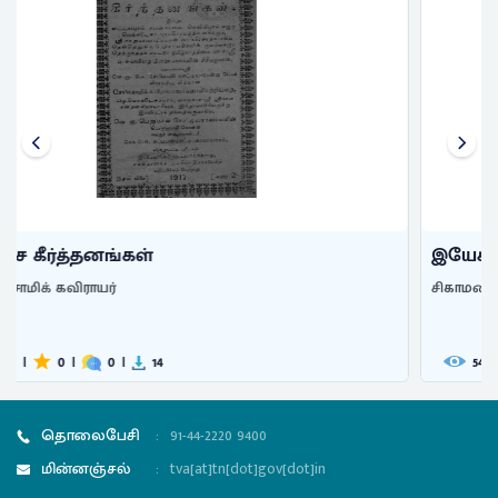
இயேசு பகவான் பேரில் இன்பரசக் க ...
சிகாமணி, ஜா.
544
|
0
|
0
|
41
தொலைபேசி
:
91-44-2220 9400
மின்னஞ்சல்
:
tva[at]tn[dot]gov[dot]in