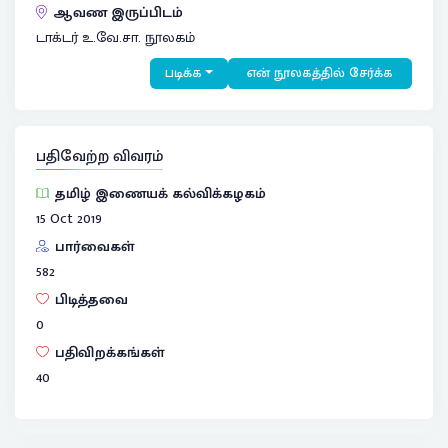
ஆவண இருப்பிடம்
டாக்டர் உ.வே.சா. நூலகம்
படிக்க
என் நூலகத்தில் சேர்க்க
பதிவேற்ற விவரம்
தமிழ் இணையக் கல்விக்கழகம்
15 Oct 2019
பார்வைகள்
582
பிடித்தவை
0
பதிவிறக்கங்கள்
40