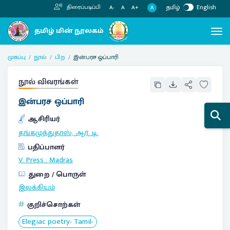
தமிழ்
English
திரைப்படிப்பி
A
A-
A
A+
முகப்பு
நூல்
பிற
இன்பரச ஒப்பாரி
நூல் விவரங்கள்
இன்பரச ஒப்பாரி
ஆசிரியர்
தங்கமுத்துதாஸ், ஆர். டி.
பதிப்பாளர்
V. Press
:
Madras
துறை / பொருள்
இலக்கியம்
குறிச்சொற்கள்
Elegiac poetry- Tamil-