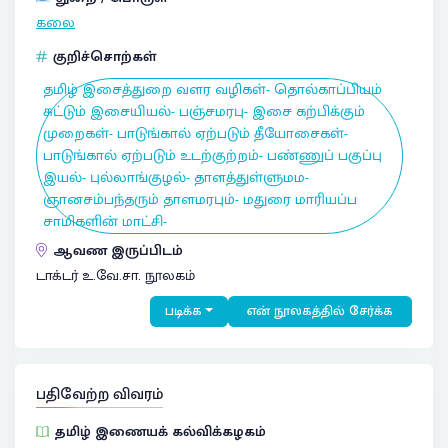
கலை
குறிச்சொற்கள்
தமிழ் இசைத்துறை வளர வழிகள்- தொல்காப்பியம்
சுட்டும் இசையியல்- பஞ்சமரபு- இசை கற்பிக்கும்
முறைகள்- பாடுங்கால் ஏற்படும் தீயோசைகள்-
பாடுங்கால் ஏற்படும் உடற்குற்றம்- பண்ணுப் பகுப்பு
இயல்- புல்லாங்குழல்- தாளத்துள்ளுமம-
ஞானசம்பந்தரும் தாளமரபும்- மதுரை மாரியப்ப
சாமிகளின் மாட்சி-
ஆவண இருப்பிடம்
டாக்டர் உ.வே.சா. நூலகம்
படிக்க
என் நூலகத்தில் சேர்க்க
பதிவேற்ற விவரம்
தமிழ் இணையக் கல்விக்கழகம்