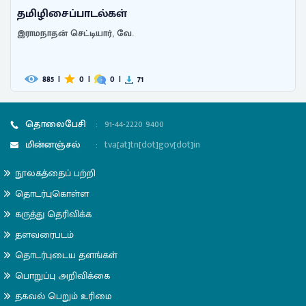
தமிழிசைப்பாடல்கள்
இராமநாதன் செட்டியார், வே.
885
|
0
|
0
|
71
தொலைபேசி
:
91-44-2220 9400
மின்னஞ்சல்
:
tva[at]tn[dot]gov[dot]in
நூலகத்தைப் பற்றி
தொடர்புகொள்ள
கருத்து தெரிவிக்க
தளவரைபடம்
தொடர்புடைய தளங்கள்
பொறுப்பு அறிவிக்கை
தகவல் பெறும் உரிமை