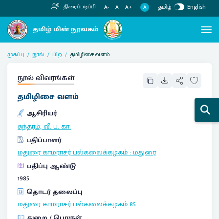
தமிழ்
English
திரைப்படிப்பி
A
A-
A
A+
முகப்பு
நூல்
பிற
தமிழிசை வளம்
நூல் விவரங்கள்
தமிழிசை வளம்
ஆசிரியர்
சுந்தரம், வீ. ப. கா.
பதிப்பாளர்
மதுரை காமராசர் பல்கலைக்கழகம்
:
மதுரை
பதிப்பு ஆண்டு
1985
தொடர் தலைப்பு
மதுரை காமராசர் பல்கலைக்கழகம்
85
துறை / பொருள்