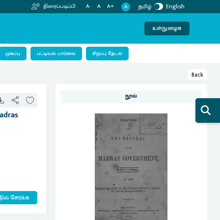
தமிழ்
English
திரைப்படிப்பி
A-
A
A+
A
உள்நுழைக
பட்டியல் பார்வை
முகப்பு
சிறப்பு தேடல்
Back
நூல்
Madras
ில் சேர்க்க