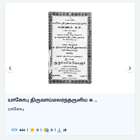
யாகோபு திருவாய்மலர்ந்தருளிய சு ...
ய
யாகோபு
ய
444
|
0
|
0
|
28