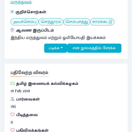
மருத்துவம்
குறிச்சொற்கள்
அயச்செம்பு
செந்தூரம்
செம்புசத்து
சாரக்கட்டு
ஆவண இருப்பிடம்
இந்திய மருத்துவம் மற்றும் ஓமியோபதி இயக்ககம்
படிக்க
என் நூலகத்தில் சேர்க்க
பதிவேற்ற விவரம்
தமிழ் இணையக் கல்விக்கழகம்
19 Feb 2019
பார்வைகள்
795
பிடித்தவை
0
பதிவிறக்கங்கள்