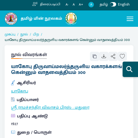
தமிழ்
English
திரைப்படிப்பி
A
A-
A
A+
முகப்பு
நூல்
பிற
யாகோபு திருவாய்மலர்ந்தருளிய வகாரக்களங் கென்னும் வாதவைத்தியம் 300
நூல் விவரங்கள்
யாகோபு திருவாய்மலர்ந்தருளிய வகாரக்களங்
கென்னும் வாதவைத்தியம் 300
ஆசிரியர்
யாகோபு
பதிப்பாளர்
ஸ்ரீ ராமச்சந்திர விலாசம் பிரஸ்
:
மதுரை
பதிப்பு ஆண்டு
1927
துறை / பொருள்