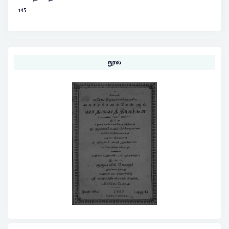
145
நூல்