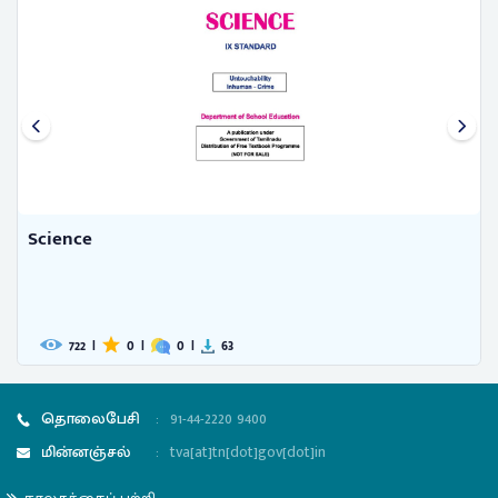
Science
591
|
0
|
0
|
38
தொலைபேசி
:
91-44-2220 9400
மின்னஞ்சல்
:
tva[at]tn[dot]gov[dot]in