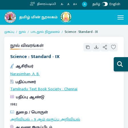
தமிழ்
English
திரைப்படிப்பி
A
A-
A
A+
முகப்பு
நூல்
பாடநூல் நிறுவனம்
Science : Standard - IX
நூல் விவரங்கள்
Science : Standard - IX
ஆசிரியர்
Narasimhan, A. B.
பதிப்பாளர்
Tamilnadu Text Book Society
:
Chennai
பதிப்பு ஆண்டு
1982
துறை / பொருள்
அறிவியல் – 9 ஆம் வகுப்பு அறிவியல்
ஆவண இருப்பிடம்