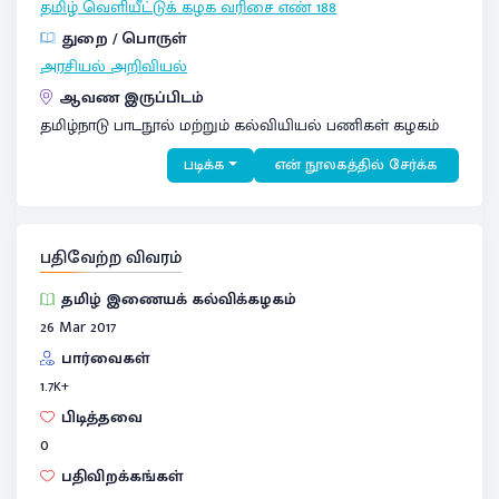
தமிழ் வெளியீட்டுக் கழக
வரிசை எண் 188
துறை / பொருள்
அரசியல் அறிவியல்
ஆவண இருப்பிடம்
தமிழ்நாடு பாடநூல் மற்றும் கல்வியியல் பணிகள் கழகம்
படிக்க
என் நூலகத்தில் சேர்க்க
பதிவேற்ற விவரம்
தமிழ் இணையக் கல்விக்கழகம்
26 Mar 2017
பார்வைகள்
1.7
K+
பிடித்தவை
0
பதிவிறக்கங்கள்