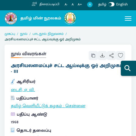
தமிழ்
English
திரைப்படிப்பி
A
A-
A
A+
முகப்பு
நூல்
பாடநூல் நிறுவனம்
அரசியலமைப்புச் சட்ட ஆய்வுக்கு ஓர் அறிமுகம்
நூல் விவரங்கள்
அரசியலமைப்புச் சட்ட ஆய்வுக்கு ஓர் அறிமுகம்
- III
ஆசிரியர்
டைசி, ஏ. வி.
பதிப்பாளர்
தமிழ் வெளியீட்டுக் கழகம்
:
சென்னை
பதிப்பு ஆண்டு
1968
தொடர் தலைப்பு