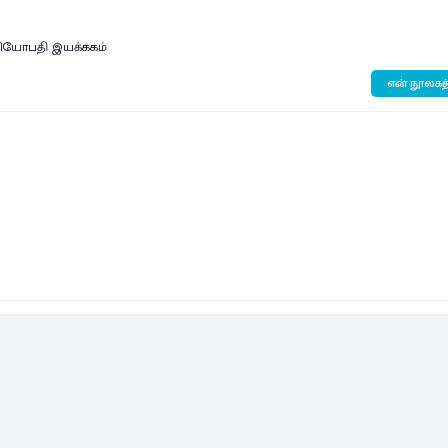
ஓமியோபதி இயக்ககம்
என் நூலகத்