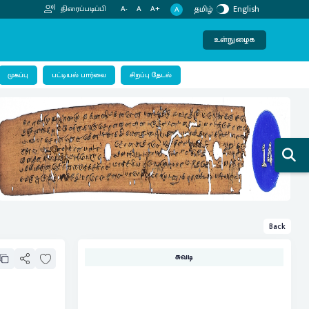
தமிழ்
English
திரைப்படிப்பி
A-
A
A+
A
உள்நுழைக
பட்டியல் பார்வை
முகப்பு
சிறப்பு தேடல்
Back
சுவடி