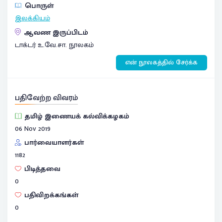
பொருள்
இலக்கியம்
ஆவண இருப்பிடம்
டாக்டர் உ.வே.சா. நூலகம்
என் நூலகத்தில் சேர்க்க
பதிவேற்ற விவரம்
தமிழ் இணையக் கல்விக்கழகம்
06 Nov 2019
பார்வையாளர்கள்
1182
பிடித்தவை
0
பதிவிறக்கங்கள்
0