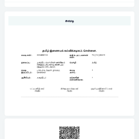
சுவடி