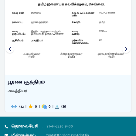
பூரண சூத்திரம்
அகத்தியர்
452
|
0
|
0
|
436
தொலைபேசி
:
91-44-2220 9400
மின்னஞ்சல்
:
tva[at]tn[dot]gov[dot]in