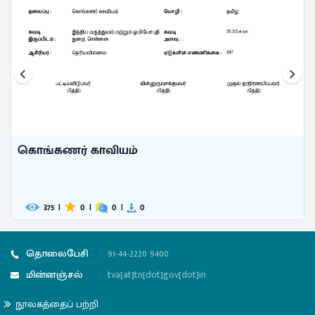
கொங்கணர் காவியம்
375
|
0
|
0
|
0
தொலைபேசி
:
91-44-2220 9400
மின்னஞ்சல்
:
tva[at]tn[dot]gov[dot]in
நூலகத்தைப் பற்றி