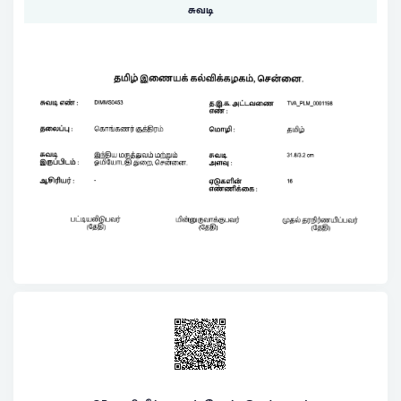
சுவடி