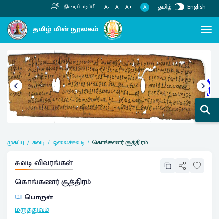
தமிழ்
English
திரைப்படிப்பி
A
A-
A
A+
முகப்பு
சுவடி
ஓலைச்சுவடி
கொங்கணர் சூத்திரம்
சுவடி விவரங்கள்
கொங்கணர் சூத்திரம்
பொருள்
மருத்துவம்