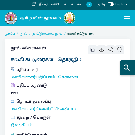
தமிழ்
English
திரைப்படிப்பி
A
A-
A
A+
முகப்பு
நூல்
நாட்டுடைமை நூல்
கல்கி கட்டுரைகள்
நூல் விவரங்கள்
கல்கி கட்டுரைகள் - தொகுதி 2
பதிப்பாளர்
மணிவாசகர் பதிப்பகம்
:
சென்னை
பதிப்பு ஆண்டு
1999
தொடர் தலைப்பு
மணிவாசகர் வெளியீட்டு எண்
703
துறை / பொருள்
இலக்கியம்