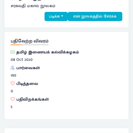
சரசுவதி மகால் நூலகம்
படிக்க
என் நூலகத்தில் சேர்க்க
பதிவேற்ற விவரம்
தமிழ் இணையக் கல்விக்கழகம்
08 Oct 2020
பார்வைகள்
190
பிடித்தவை
0
பதிவிறக்கங்கள்
5