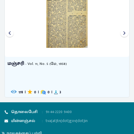
மஞ்சரி
- Vol. 11, No. 5 (மே, 1958)
178
|
0
|
0
|
3
தொலைபேசி
:
91-44-2220 9400
மின்னஞ்சல்
:
tva[at]tn[dot]gov[dot]in
நூலகத்தைப் பற்றி