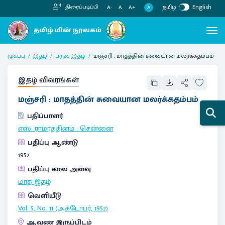
தமிழ்
English
திரைப்படிப்பி
A
A-
A
A+
முகப்பு
இதழ்
பருவ இதழ்
மஞ்சரி : மாதத்தின் சுவையான மலர்க்கதம்பம்
இதழ் விவரங்கள்
மஞ்சரி : மாதத்தின் சுவையான மலர்க்கதம்பம்
பதிப்பாளர்
எஸ். ராமரத்தினம்
:
சென்னை
பதிப்பு ஆண்டு
1952
பதிப்பு கால அளவு
மாத இதழ்
வெளியீடு
Vol. 5, No. 11 (அக்டோபர், 1952)
ஆவண இருப்பிடம்