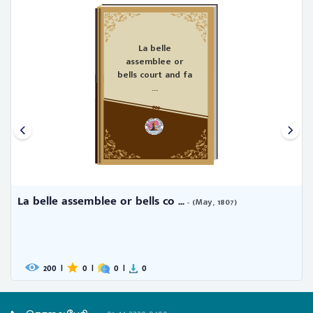
La belle
assemblee or
bells court and fa
...
La belle assemblee or bells co ...
- (May, 1807)
200
|
0
|
0
|
0