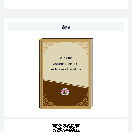
இதழ்
La belle
assemblee or
bells court and fa
...