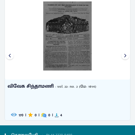
விவேக சிந்தாமணி
- vol. 19- no. 7 (அக்டோபர்- 1911)
141
|
0
|
0
|
3
தொலைபேசி
:
91-44-2220 9400