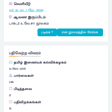
வெளியீடு
vol. 16- no. 7 (மே- 1908)
ஆவண இருப்பிடம்
டாக்டர் உ.வே.சா. நூலகம்
படிக்க
என் நூலகத்தில் சேர்க்க
பதிவேற்ற விவரம்
தமிழ் இணையக் கல்விக்கழகம்
12 Nov 2019
பார்வைகள்
246
பிடித்தவை
0
பதிவிறக்கங்கள்
15