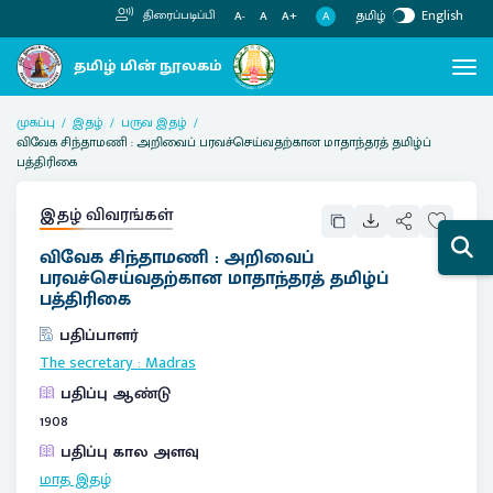
தமிழ்
English
திரைப்படிப்பி
A
A-
A
A+
முகப்பு
இதழ்
பருவ இதழ்
விவேக சிந்தாமணி : அறிவைப் பரவச்செய்வதற்கான மாதாந்தரத் தமிழ்ப்
பத்திரிகை
இதழ் விவரங்கள்
விவேக சிந்தாமணி : அறிவைப்
பரவச்செய்வதற்கான மாதாந்தரத் தமிழ்ப்
பத்திரிகை
பதிப்பாளர்
The secretary
:
Madras
பதிப்பு ஆண்டு
1908
பதிப்பு கால அளவு
மாத இதழ்