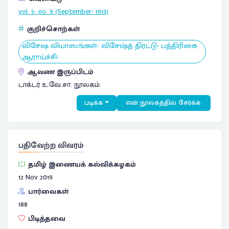
vol. 5- no. 9 (September- 1913)
குறிச்சொற்கள்
விசேஷ வியாஸங்கள்- விசேஷ்த் திரட்டு- பத்திரிகை
ஆராய்ச்சி-
ஆவண இருப்பிடம்
டாக்டர் உ.வே.சா. நூலகம்
படிக்க
என் நூலகத்தில் சேர்க்க
பதிவேற்ற விவரம்
தமிழ் இணையக் கல்விக்கழகம்
12 Nov 2019
பார்வைகள்
188
பிடித்தவை