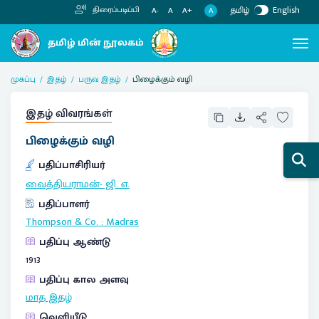
தமிழ்
English
திரைப்படிப்பி
A
A-
A
A+
முகப்பு
இதழ்
பருவ இதழ்
பிழைக்கும் வழி
இதழ் விவரங்கள்
பிழைக்கும் வழி
பதிப்பாசிரியர்
வைத்தியராமன்- ஜி. எ.
பதிப்பாளர்
Thompson & Co.
:
Madras
பதிப்பு ஆண்டு
1913
பதிப்பு கால அளவு
மாத இதழ்
வெளியீடு