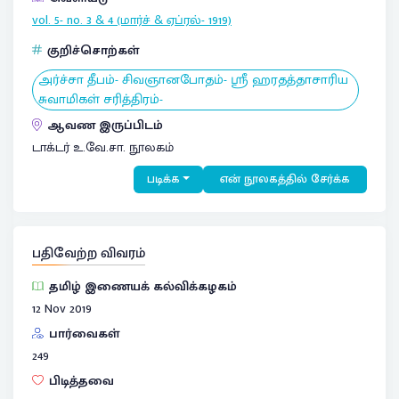
vol. 5- no. 3 & 4 (மார்ச் & ஏப்ரல்- 1919)
குறிச்சொற்கள்
அர்ச்சா தீபம்- சிவஞானபோதம்- ஸ்ரீ ஹரதத்தாசாரிய
சுவாமிகள் சரித்திரம்-
ஆவண இருப்பிடம்
டாக்டர் உ.வே.சா. நூலகம்
படிக்க
என் நூலகத்தில் சேர்க்க
பதிவேற்ற விவரம்
தமிழ் இணையக் கல்விக்கழகம்
12 Nov 2019
பார்வைகள்
249
பிடித்தவை