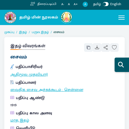
தமிழ்
English
திரைப்படிப்பி
A
A-
A
A+
முகப்பு
இதழ்
பருவ இதழ்
சைவம்
இதழ் விவரங்கள்
சைவம்
பதிப்பாசிரியர்
ஆதிமூல முதலியார்
பதிப்பாளர்
வைதிக சைவ அச்சுக்கூடம்
:
சென்னை
பதிப்பு ஆண்டு
1919
பதிப்பு கால அளவு
மாத இதழ்
வெளியீடு