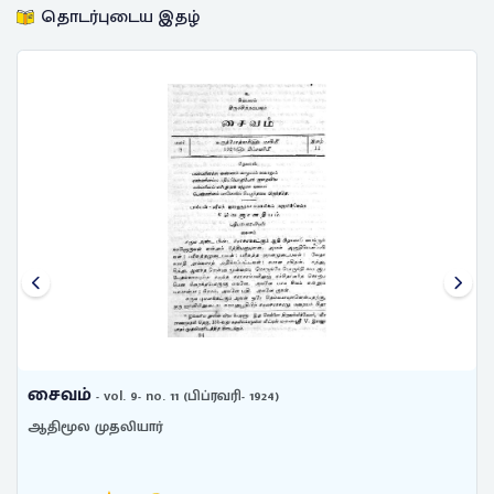
தொடர்புடைய இதழ்
ம்
சைவம்
- vol. 9- no. 11 (பிப்ரவரி- 1924)
ல முதலியார்
ஆதிமூல ம