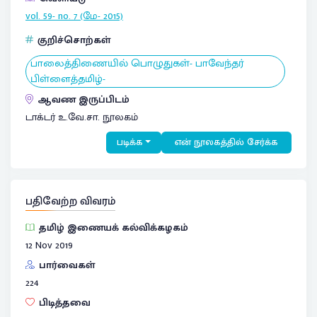
vol. 59- no. 7 (மே- 2015)
குறிச்சொற்கள்
பாலைத்திணையில் பொழுதுகள்- பாவேந்தர்
பிள்ளைத்தமிழ்-
ஆவண இருப்பிடம்
டாக்டர் உ.வே.சா. நூலகம்
படிக்க
என் நூலகத்தில் சேர்க்க
பதிவேற்ற விவரம்
தமிழ் இணையக் கல்விக்கழகம்
12 Nov 2019
பார்வைகள்
224
பிடித்தவை