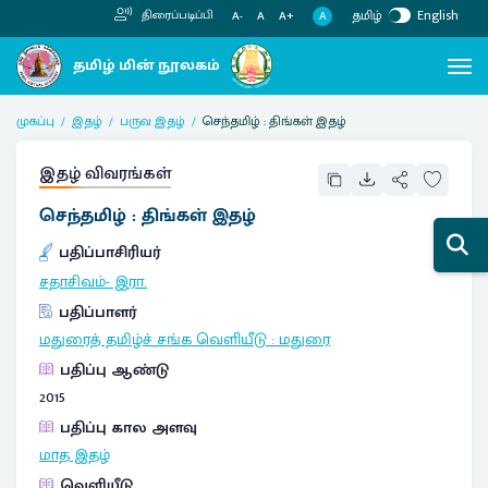
தமிழ்
English
திரைப்படிப்பி
A
A-
A
A+
முகப்பு
இதழ்
பருவ இதழ்
செந்தமிழ் : திங்கள் இதழ்
இதழ் விவரங்கள்
செந்தமிழ் : திங்கள் இதழ்
பதிப்பாசிரியர்
சதாசிவம்- இரா.
பதிப்பாளர்
மதுரைத் தமிழ்ச் சங்க வெளியீடு
:
மதுரை
பதிப்பு ஆண்டு
2015
பதிப்பு கால அளவு
மாத இதழ்
வெளியீடு