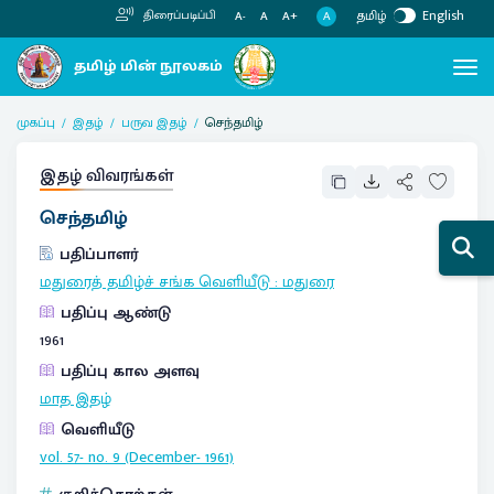
தமிழ்
English
திரைப்படிப்பி
A
A-
A
A+
முகப்பு
இதழ்
பருவ இதழ்
செந்தமிழ்
இதழ் விவரங்கள்
செந்தமிழ்
பதிப்பாளர்
மதுரைத் தமிழ்ச் சங்க வெளியீடு
:
மதுரை
பதிப்பு ஆண்டு
1961
பதிப்பு கால அளவு
மாத இதழ்
வெளியீடு
vol. 57- no. 9 (December- 1961)