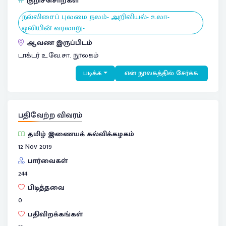
குறிச்சொற்கள்
நல்லிசைப் புலமை நலம்- அறிவியல்- உலா-
ஒலியின் வரலாறு-
ஆவண இருப்பிடம்
டாக்டர் உ.வே.சா. நூலகம்
படிக்க
என் நூலகத்தில் சேர்க்க
பதிவேற்ற விவரம்
தமிழ் இணையக் கல்விக்கழகம்
12 Nov 2019
பார்வைகள்
244
பிடித்தவை
0
பதிவிறக்கங்கள்