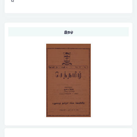
12
இதழ்