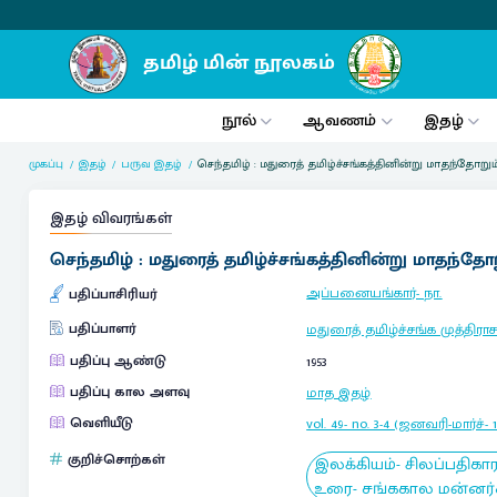
நூல்
ஆவணம்
இதழ்
முகப்பு
இதழ்
பருவ இதழ்
செந்தமிழ் : மதுரைத் தமிழ்ச்சங்கத்தினின்று மாதந்தோறு
இதழ் விவரங்கள்
செந்தமிழ் : மதுரைத் தமிழ்ச்சங்கத்தினின்று மாதந்தோ
அப்பனையங்கார்- நா.
பதிப்பாசிரியர்
பதிப்பாளர்
மதுரைத் தமிழ்ச்சங்க முத்தி
பதிப்பு ஆண்டு
1953
பதிப்பு கால அளவு
மாத இதழ்
வெளியீடு
vol. 49- no. 3-4 (ஜனவரி-மார்ச்- 1
குறிச்சொற்கள்
இலக்கியம்- சிலப்பதிகா
உரை- சங்ககால மன்னர்