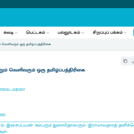
சுவடி
பெட்டகம்
பல்லூடகம்
சிறப்புப் பக்கம்
ம் வெளிவரும் ஒரு தமிழ்ப்பத்திரிகை
றும் வெளிவரும் ஒரு தமிழ்ப்பத்திரிகை
ராசாலை
:
மதுரை
953)
ரம்- இசைப்பயன்- கம்பரும் துளஸிதாஸரும்- இராமாவதாரத் தனிச்ச
கள்-