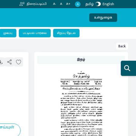
தமிழ்
English
திரைப்படிப்பி
A-
A
A+
A
உள்நுழைக
பட்டியல் பார்வை
முகப்பு
சிறப்பு தேடல்
Back
இதழ்
ெய்யுள்