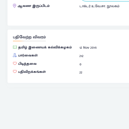
ஆவண இருப்பிடம்
டாக்டர் உ.வே.சா. நூலகம்
பதிவேற்ற விவரம்
தமிழ் இணையக் கல்விக்கழகம்
12 Nov 2019
பார்வைகள்
212
பிடித்தவை
0
பதிவிறக்கங்கள்
22