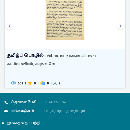
தமிழ்ப் பொழில்
- Vol. 48, no. 2 (வைகாசி, 1974)
சுப்பிரமணியம், அரங்க வே.
208
|
0
|
0
|
9
தொலைபேசி
:
91-44-2220 9400
மின்னஞ்சல்
:
tva[at]tn[dot]gov[dot]in
நூலகத்தைப் பற்றி