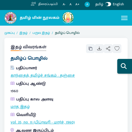
தமிழ்
English
திரைப்படிப்பி
A
A-
A
A+
முகப்பு
இதழ்
பருவ இதழ்
தமிழ்ப் பொழில்
இதழ் விவரங்கள்
தமிழ்ப் பொழில்
பதிப்பாளர்
கரந்தைத் தமிழ்ச் சங்கம்
:
தஞ்சை
பதிப்பு ஆண்டு
1960
பதிப்பு கால அளவு
மாத இதழ்
வெளியீடு
vol. 35, no. 11 (பிப்ரவரி - மார்ச், 1960)
ஆவண இருப்பிடம்