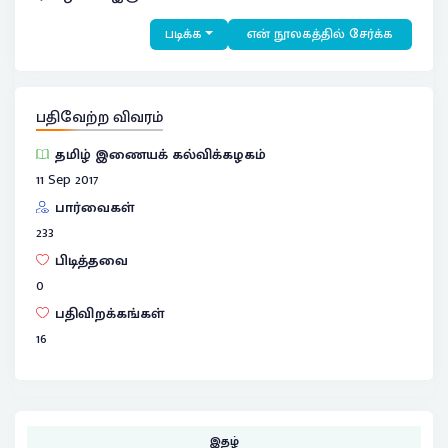
படிக்க
என் நூலகத்தில் சேர்க்க
பதிவேற்ற விவரம்
தமிழ் இணையக் கல்விக்கழகம்
11 Sep 2017
பார்வைகள்
233
பிடித்தவை
0
பதிவிறக்கங்கள்
16
இதழ்