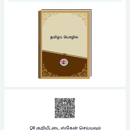
தமிழ்ப் பொழில்
QR குறியீட்டை ஸ்கேன் செய்யவும்