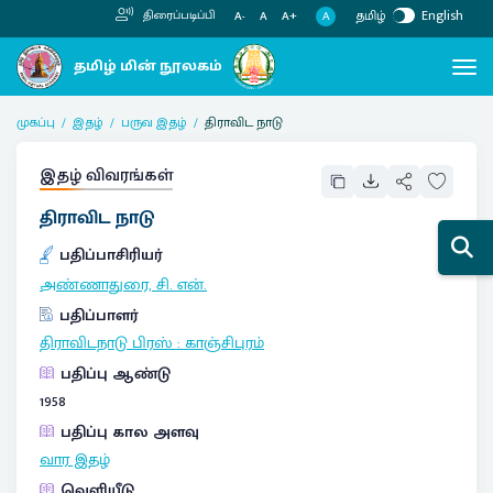
தமிழ்
English
திரைப்படிப்பி
A
A-
A
A+
முகப்பு
இதழ்
பருவ இதழ்
திராவிட நாடு
இதழ் விவரங்கள்
திராவிட நாடு
பதிப்பாசிரியர்
அண்ணாதுரை, சி. என்.
பதிப்பாளர்
திராவிடநாடு பிரஸ்
:
காஞ்சிபுரம்
பதிப்பு ஆண்டு
1958
பதிப்பு கால அளவு
வார இதழ்
வெளியீடு