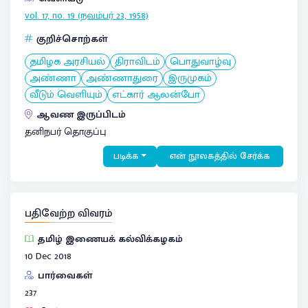
vol. 17, no. 19 (நவம்பர் 23, 1958)
குறிச்சொற்கள்
தமிழக அரசியல்
திராவிடம்
பொதுவாழ்வு
அண்ணா
அண்ணாதுரை
இருமுகம்
வீடும் வெளியும்
எட்கார் ஆலன்போ
ஆவண இருப்பிடம்
தனிநபர் தொகுப்பு
படிக்க
என் நூலகத்தில் சேர்க்க
பதிவேற்ற விவரம்
தமிழ் இணையக் கல்விக்கழகம்
10 Dec 2018
பார்வைகள்
237