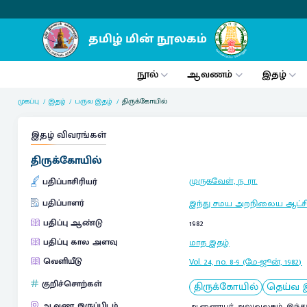
நூல்
ஆவணம்
இதழ்
முகப்பு
இதழ்
பருவ இதழ்
திருக்கோயில்
இதழ் விவரங்கள்
திருக்கோயில்
முருகவேள், ந. ரா.
பதிப்பாசிரியர்
பதிப்பாளர்
இந்து சமய அறநிலைய ஆட்சி
பதிப்பு ஆண்டு
1982
பதிப்பு கால அளவு
மாத இதழ்
வெளியீடு
Vol. 24, no. 8-9 (மே-ஜூன், 1982)
குறிச்சொற்கள்
திருக்கோயில்
தெய்வ 
ஆவண இருப்பிடம்
ஆணையர் அலுவலகம், இந்த