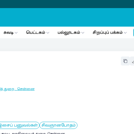
சுவடி
பெட்டகம்
பல்லூடகம்
சிறப்புப் பக்கம்
த் துறை
:
சென்னை
இசைப் பனுவல்கள்
சிவஞானபோதம்
ு சமய அறநிலையத் துறை, சென்னை