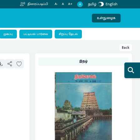
தமிழ்
English
திரைப்படிப்பி
A-
A
A+
A
உள்நுழைக
பட்டியல் பார்வை
முகப்பு
சிறப்பு தேடல்
Back
இதழ்