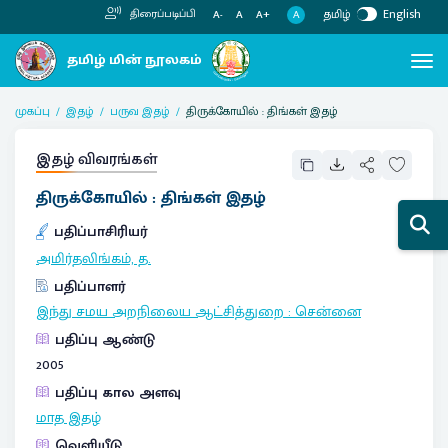
தமிழ்
English
திரைப்படிப்பி
A
A-
A
A+
முகப்பு
இதழ்
பருவ இதழ்
திருக்கோயில் : திங்கள் இதழ்
இதழ் விவரங்கள்
திருக்கோயில் : திங்கள் இதழ்
பதிப்பாசிரியர்
அமிர்தலிங்கம், த.
பதிப்பாளர்
இந்து சமய அறநிலைய ஆட்சித்துறை
:
சென்னை
பதிப்பு ஆண்டு
2005
பதிப்பு கால அளவு
மாத இதழ்
வெளியீடு