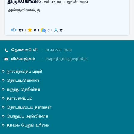
திருக்கோயில்
- vol. 47, no. 6 (ஜூன், 2005)
அமிர்தலிங்கம், த.
273
|
0
|
0
|
27
தொலைபேசி
:
91-44-2220 9400
மின்னஞ்சல்
:
tva[at]tn[dot]gov[dot]in
நூலகத்தைப் பற்றி
தொடர்புகொள்ள
கருத்து தெரிவிக்க
தளவரைபடம்
தொடர்புடைய தளங்கள்
பொறுப்பு அறிவிக்கை
தகவல் பெறும் உரிமை