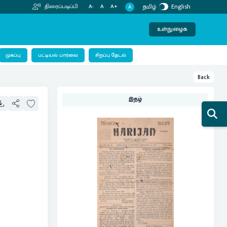
தமிழ்
English
திரைப்படிப்பி
A-
A
A+
A
உள்நுழைக
பட்டியல் பார்வை
முகப்பு
சிறப்பு தேடல்
Back
இதழ்