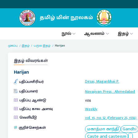
நூல்
ஆவணம்
இதழ்
முகப்பு
இதழ்
பருவ இதழ்
Harijan
இதழ் விவரங்கள்
Harijan
Desai, Maganbhai P.
பதிப்பாசிரியர்
பதிப்பாளர்
Navajivan Press
:
Ahmedabad
பதிப்பு ஆண்டு
1956
பதிப்பு கால அளவு
Weekly
வெளியீடு
vol. 19, no. 52 (February 25, 1956)
குறிச்சொற்கள்
மகாத்மா காந்தி
Gandhi
Caste and casteism
.