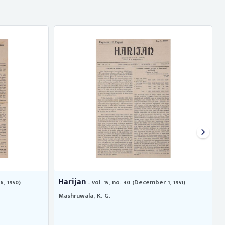
Harijan
6, 1950)
- vol. 15, no. 40 (December 1, 1951)
Mashruwala, K. G.
M