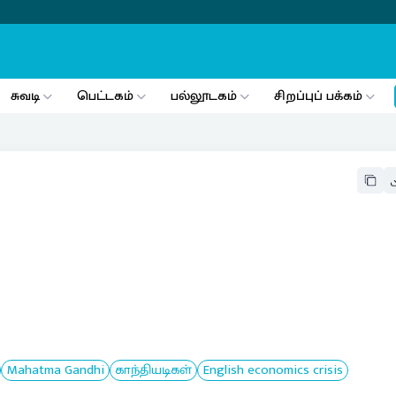
சுவடி
பெட்டகம்
பல்லூடகம்
சிறப்புப் பக்கம்
Mahatma Gandhi
காந்தியடிகள்
English economics crisis