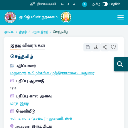
தமிழ்
English
திரைப்படிப்பி
A
A-
A
A+
முகப்பு
இதழ்
பருவ இதழ்
செந்தமிழ்
இதழ் விவரங்கள்
செந்தமிழ்
பதிப்பாளர்
மதுரைத் தமிழ்ச்சங்க முத்திராசாலை
:
மதுரை
பதிப்பு ஆண்டு
1914
பதிப்பு கால அளவு
மாத இதழ்
வெளியீடு
vol. 12, no. 2 (டிசம்பர் - ஜனவரி, 1914)
ஆவண இருப்பிடம்