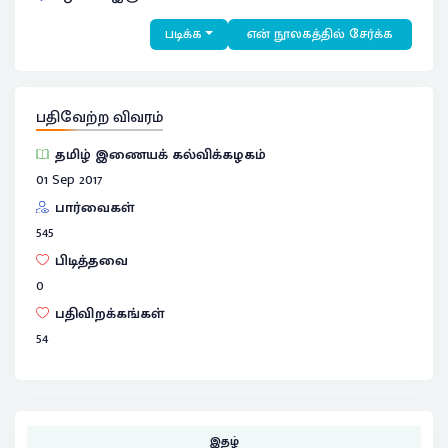
படிக்க
என் நூலகத்தில் சேர்க்க
பதிவேற்ற விவரம்
தமிழ் இணையக் கல்விக்கழகம்
01 Sep 2017
பார்வைகள்
545
பிடித்தவை
0
பதிவிறக்கங்கள்
54
இதழ்