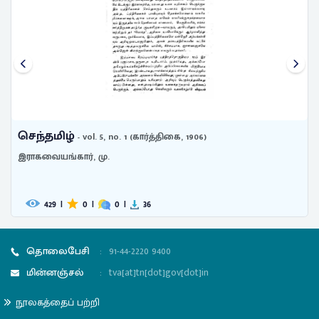
செந்தமிழ்
கை, 1906)
- vol. 31- no. 8 (June-July- 193
நாராயணையங்கார்
286
|
0
|
0
|
21
தொலைபேசி
:
91-44-2220 9400
மின்னஞ்சல்
:
tva[at]tn[dot]gov[dot]in
நூலகத்தைப் பற்றி