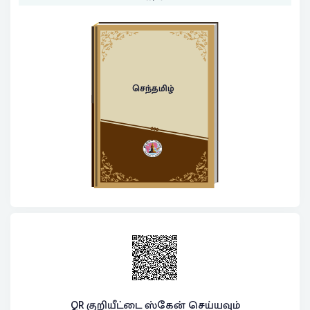
செந்தமிழ்
QR குறியீட்டை ஸ்கேன் செய்யவும்