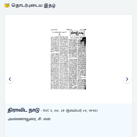
தொடர்புடைய இதழ்
திராவிட நாடு
த
- Vol. 5, no. 29 (நவம்பர் 24, 1946)
அண்ணாதுரை, சி. என்.
அண