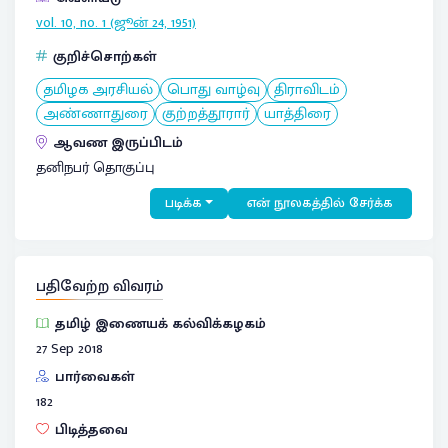
vol. 10, no. 1 (ஜூன் 24, 1951)
குறிச்சொற்கள்
தமிழக அரசியல்
பொது வாழ்வு
திராவிடம்
அண்ணாதுரை
குற்றத்தூரார்
யாத்திரை
ஆவண இருப்பிடம்
தனிநபர் தொகுப்பு
படிக்க
என் நூலகத்தில் சேர்க்க
பதிவேற்ற விவரம்
தமிழ் இணையக் கல்விக்கழகம்
27 Sep 2018
பார்வைகள்
182
பிடித்தவை