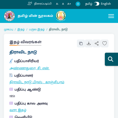
தமிழ்
English
திரைப்படிப்பி
A
A-
A
A+
முகப்பு
இதழ்
பருவ இதழ்
திராவிட நாடு
இதழ் விவரங்கள்
திராவிட நாடு
பதிப்பாசிரியர்
அண்ணாதுரை, சி. என்.
பதிப்பாளர்
திராவிட நாடு பிரஸ்
:
காஞ்சிபுரம்
பதிப்பு ஆண்டு
1951
பதிப்பு கால அளவு
வார இதழ்
வெளியீடு