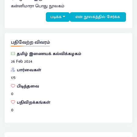
கன்னிமாரா பொது நூலகம்
படிக்க
என் நூலகத்தில் சேர்க்க
பதிவேற்ற விவரம்
தமிழ் இணையக் கல்விக்கழகம்
26 Feb 2024
பார்வைகள்
175
பிடித்தவை
0
பதிவிறக்கங்கள்
0