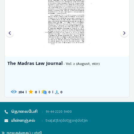
The Madras Law Journal
- Vol. 2 (August, 1937)
204
|
0
|
0
|
0
தொலைபேசி
:
91-44-2220 9400
மின்னஞ்சல்
:
tva[at]tn[dot]gov[dot]in
நூலகத்தைப் பற்றி