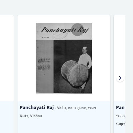
Panchayati raj
une, 1962)
- Vol. 1, no. 6 (September,
1960)
G
Gupta, R. N.