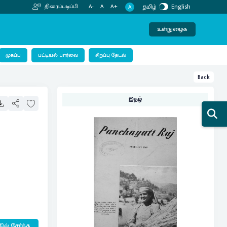
தமிழ்
English
திரைப்படிப்பி
A-
A
A+
A
உள்நுழைக
பட்டியல் பார்வை
முகப்பு
சிறப்பு தேடல்
Back
இதழ்
ில் சேர்க்க