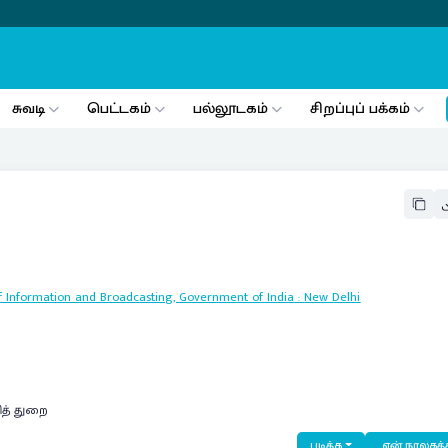
சுவடி
பெட்டகம்
பல்லூடகம்
சிறப்புப் பக்கம்
y of Information and Broadcasting, Government of India
:
New Delhi
ித் துறை
படிக்க
என் நூலகத்த