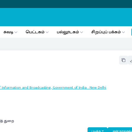
சுவடி
பெட்டகம்
பல்லூடகம்
சிறப்புப் பக்கம்
y of Information and Broadcasting, Government of India
:
New Delhi
ித் துறை
படிக்க
என் நூலகத்த