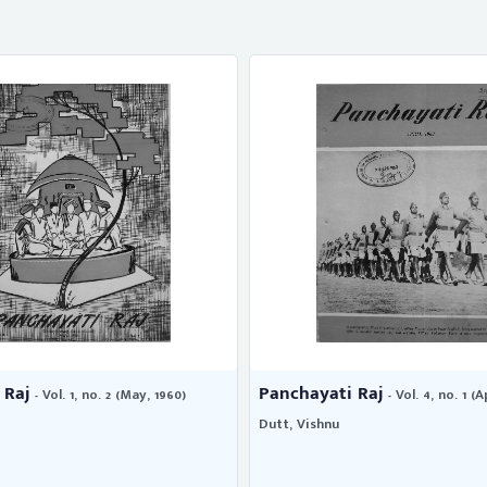
 Raj
Panchayati raj
- Vol. 4, no. 1 (April, 1963)
- Vol. 1, no. 4 (Ju
Raghavan, D.