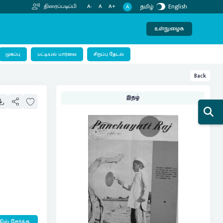
தமிழ்
English
திரைப்படிப்பி
A-
A
A+
A
உள்நுழைக
பட்டியல் பார்வை
முகப்பு
சிறப்பு தேடல்
Back
இதழ்
ில் சேர்க்க