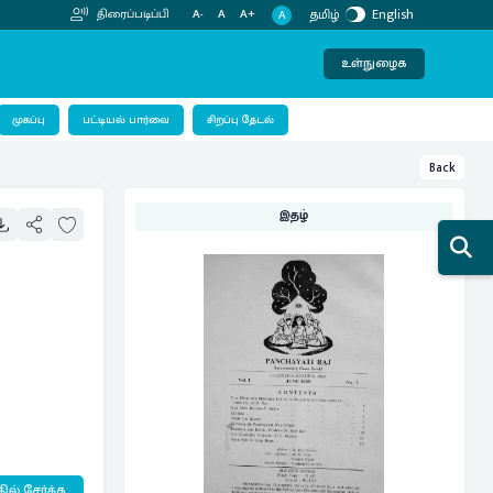
தமிழ்
English
திரைப்படிப்பி
A-
A
A+
A
உள்நுழைக
பட்டியல் பார்வை
முகப்பு
சிறப்பு தேடல்
Back
இதழ்
ில் சேர்க்க