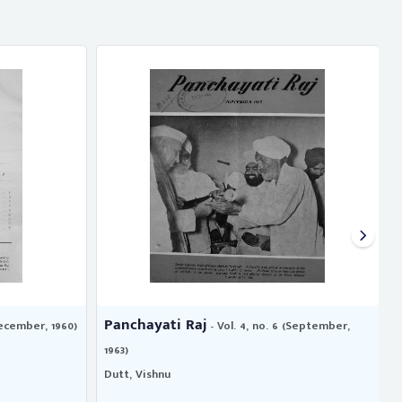
Panchayati Raj
December, 1960)
- Vol. 4, no. 6 (September,
1963)
1
Dutt, Vishnu
D