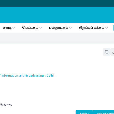
சுவடி
பெட்டகம்
பல்லூடகம்
சிறப்புப் பக்கம்
 of Information and Broadcasting
:
Delhi
ித் துறை
படிக்க
என் நூலகத்த