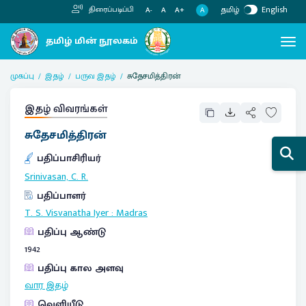
தமிழ்
English
திரைப்படிப்பி
A
A-
A
A+
முகப்பு
இதழ்
பருவ இதழ்
சுதேசமித்திரன்
இதழ் விவரங்கள்
சுதேசமித்திரன்
பதிப்பாசிரியர்
Srinivasan, C. R.
பதிப்பாளர்
T. S. Visvanatha Iyer
:
Madras
பதிப்பு ஆண்டு
1942
பதிப்பு கால அளவு
வார இதழ்
வெளியீடு