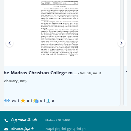
The Madras agricultural journa ...
- Vol. 31, no. 9
(September, 1943)
182
|
0
|
0
|
0
தொலைபேசி
:
91-44-2220 9400
மின்னஞ்சல்
:
tva[at]tn[dot]gov[dot]in