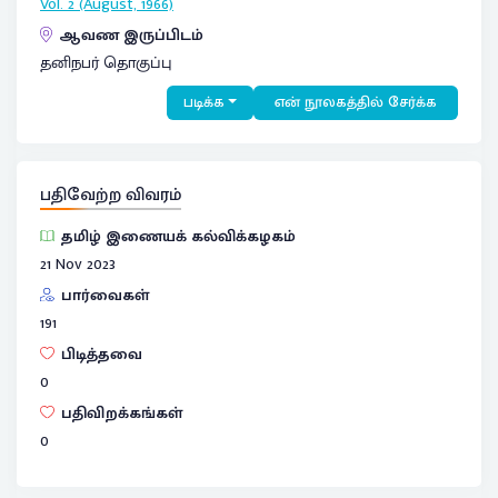
Vol. 2 (August, 1966)
ஆவண இருப்பிடம்
தனிநபர் தொகுப்பு
படிக்க
என் நூலகத்தில் சேர்க்க
பதிவேற்ற விவரம்
தமிழ் இணையக் கல்விக்கழகம்
21 Nov 2023
பார்வைகள்
191
பிடித்தவை
0
பதிவிறக்கங்கள்
0