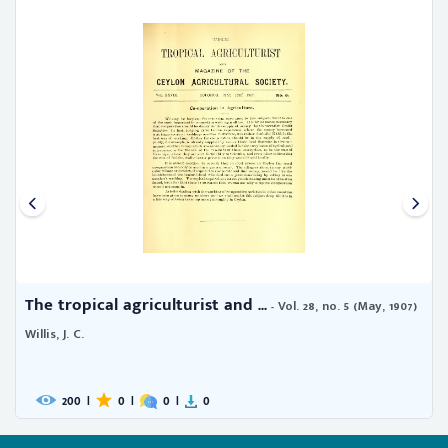
The tropical agriculturist and ...
Th
- Vol. 28, no. 5 (May, 1907)
19
Willis, J. C.
Wil
200
|
0
|
0
|
0