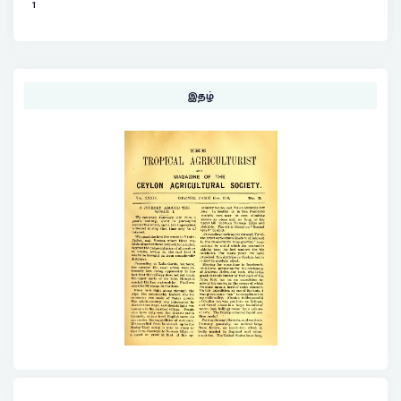
1
இதழ்