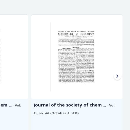
em ...
Journal of the society of chem ...
- Vol.
- Vol.
52, no. 40 (October 6, 1933)
5