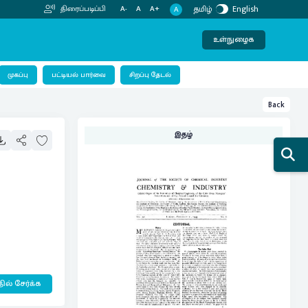
தமிழ்
English
திரைப்படிப்பி
A-
A
A+
A
உள்நுழைக
பட்டியல் பார்வை
முகப்பு
சிறப்பு தேடல்
Back
இதழ்
ில் சேர்க்க