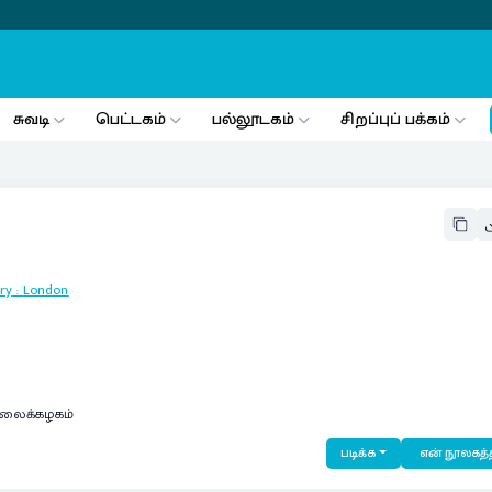
சுவடி
பெட்டகம்
பல்லூடகம்
சிறப்புப் பக்கம்
ry
:
London
கலைக்கழகம்
படிக்க
என் நூலகத்த