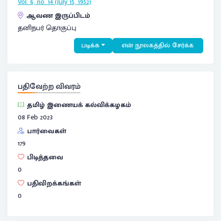
Vol. 6, no. 14 (July 15, 1952)
ஆவண இருப்பிடம்
தனிநபர் தொகுப்பு
படிக்க
என் நூலகத்தில் சேர்க்க
பதிவேற்ற விவரம்
தமிழ் இணையக் கல்விக்கழகம்
08 Feb 2023
பார்வைகள்
179
பிடித்தவை
0
பதிவிறக்கங்கள்
0