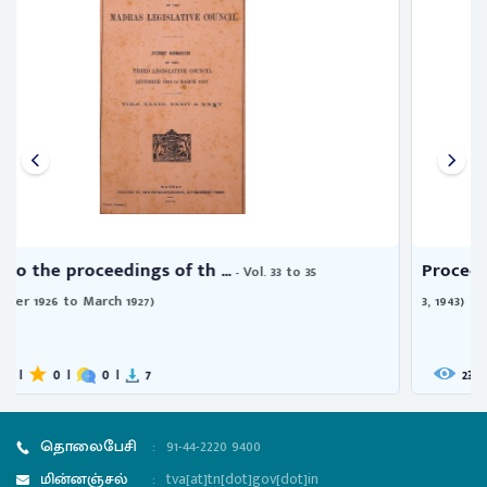
Proceedings of the Travancore ...
- Vol. 22, no. 10 (August
3, 1943)
237
|
0
|
0
|
0
தொலைபேசி
:
91-44-2220 9400
மின்னஞ்சல்
:
tva[at]tn[dot]gov[dot]in