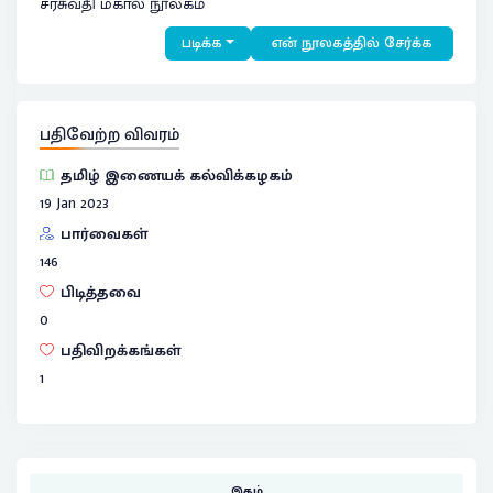
சரசுவதி மகால் நூலகம்
படிக்க
என் நூலகத்தில் சேர்க்க
பதிவேற்ற விவரம்
தமிழ் இணையக் கல்விக்கழகம்
19 Jan 2023
பார்வைகள்
146
பிடித்தவை
0
பதிவிறக்கங்கள்
1
இதழ்