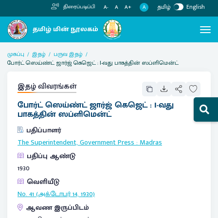
தமிழ்
English
திரைப்படிப்பி
A
A-
A
A+
முகப்பு
இதழ்
பருவ இதழ்
போர்ட் ஸெய்ண்ட் ஜார்ஜ் கெஜெட் : I-வது பாகத்தின் ஸப்ளிமென்ட்
இதழ் விவரங்கள்
போர்ட் ஸெய்ண்ட் ஜார்ஜ் கெஜெட் : I-வது
பாகத்தின் ஸப்ளிமென்ட்
பதிப்பாளர்
The Superintendent, Government Press
:
Madras
பதிப்பு ஆண்டு
1930
வெளியீடு
No. 41 (அக்டோபர் 14, 1930)
ஆவண இருப்பிடம்