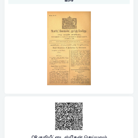
QR குறியீட்டை ஸ்கேன் செய்யவும்