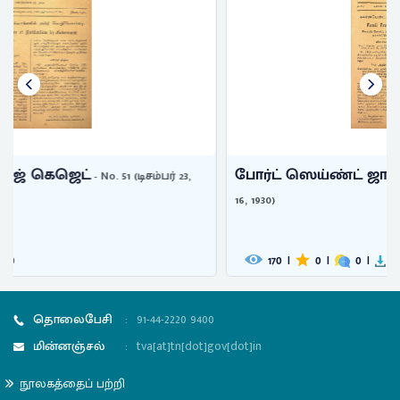
போர்ட் ஸெய்ண்ட் ஜார்ஜ் கெஜெட்
- No. 37 (செப்டம்பர்
16, 1930)
170
|
0
|
0
|
1
தொலைபேசி
:
91-44-2220 9400
மின்னஞ்சல்
:
tva[at]tn[dot]gov[dot]in
நூலகத்தைப் பற்றி