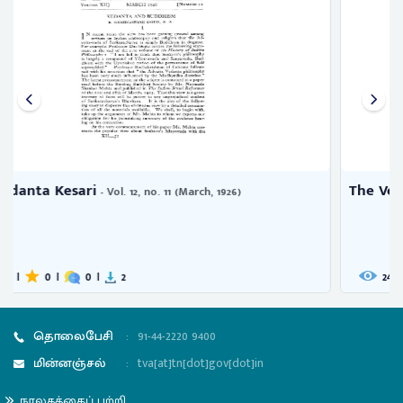
The Vedanta Kesari
- Vol. 12, no. 5 (September, 1925)
240
|
0
|
0
|
2
தொலைபேசி
:
91-44-2220 9400
மின்னஞ்சல்
:
tva[at]tn[dot]gov[dot]in
நூலகத்தைப் பற்றி