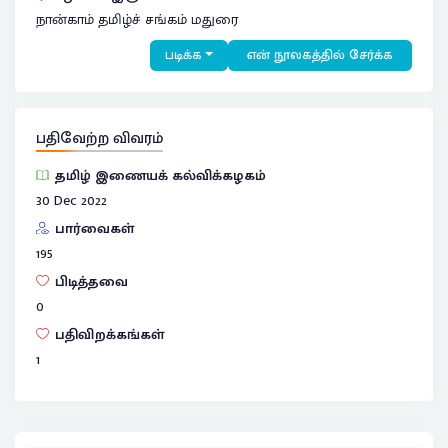
நான்காம் தமிழ்ச் சங்கம் மதுரை
படிக்க
என் நூலகத்தில் சேர்க்க
பதிவேற்ற விவரம்
தமிழ் இணையக் கல்விக்கழகம்
30 Dec 2022
பார்வைகள்
195
பிடித்தவை
0
பதிவிறக்கங்கள்
1