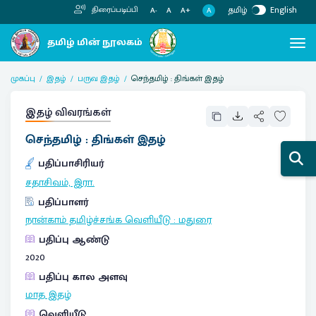
தமிழ்
English
திரைப்படிப்பி
A
A-
A
A+
முகப்பு
இதழ்
பருவ இதழ்
செந்தமிழ் : திங்கள் இதழ்
இதழ் விவரங்கள்
செந்தமிழ் : திங்கள் இதழ்
பதிப்பாசிரியர்
சதாசிவம், இரா.
பதிப்பாளர்
நான்காம் தமிழ்ச்சங்க வெளியீடு
:
மதுரை
பதிப்பு ஆண்டு
2020
பதிப்பு கால அளவு
மாத இதழ்
வெளியீடு