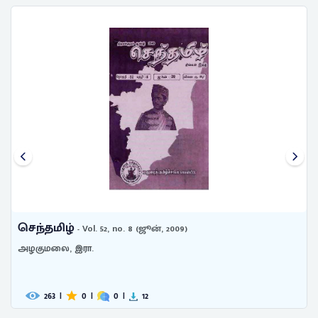
செந்தமிழ்
- vol. 55- no. 11- (February- 1960)
275
|
0
|
0
|
18