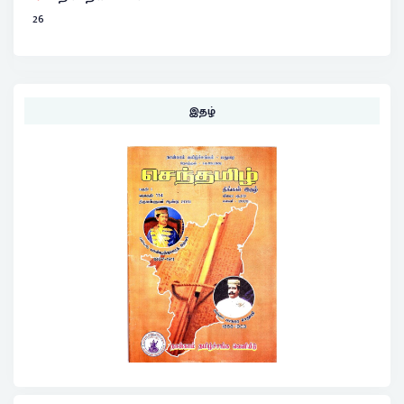
26
இதழ்