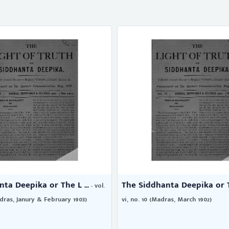
ta Deepika or The L ...
The Siddhanta Deepika or Th
- vol.
adras, Janury & February 1903)
vi, no. 10 (Madras, March 1902)