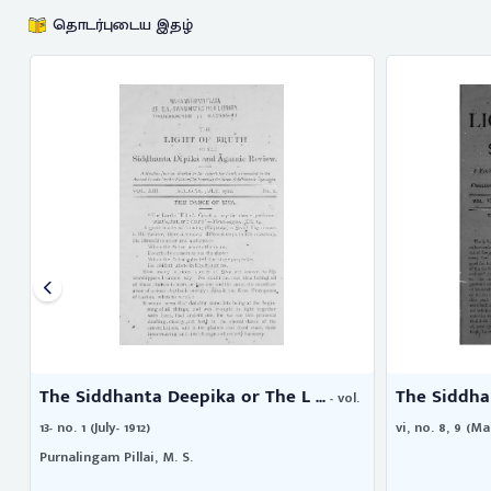
தொடர்புடைய இதழ்
The Siddhanta Deepika or The L ...
The Siddhan
.
- vol.
13- no. 1 (July- 1912)
vi, no. 8, 9 (M
Purnalingam Pillai, M. S.