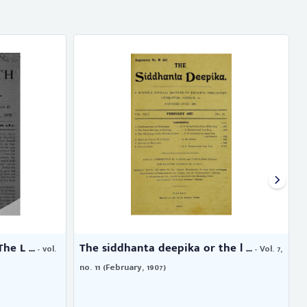
e L ...
The siddhanta deepika or the l ...
- vol.
- Vol. 7,
no. 11 (February, 1907)
8