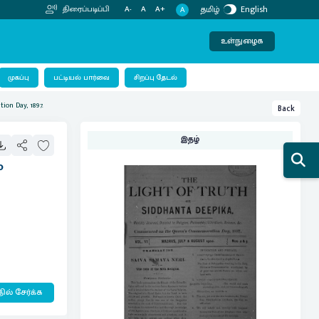
தமிழ்
English
திரைப்படிப்பி
A-
A
A+
A
உள்நுழைக
பட்டியல் பார்வை
முகப்பு
சிறப்பு தேடல்
ion Day, 1897.
Back
இதழ்
o
ில் சேர்க்க