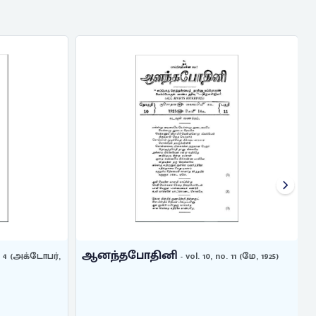
ஆனந்தபோதினி
o. 4 (அக்டோபர்,
- vol. 10, no. 11 (மே, 1925)
1