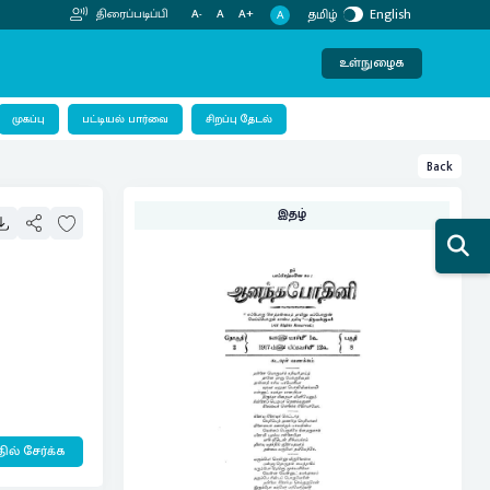
தமிழ்
English
திரைப்படிப்பி
A-
A
A+
A
உள்நுழைக
பட்டியல் பார்வை
முகப்பு
சிறப்பு தேடல்
Back
இதழ்
ில் சேர்க்க