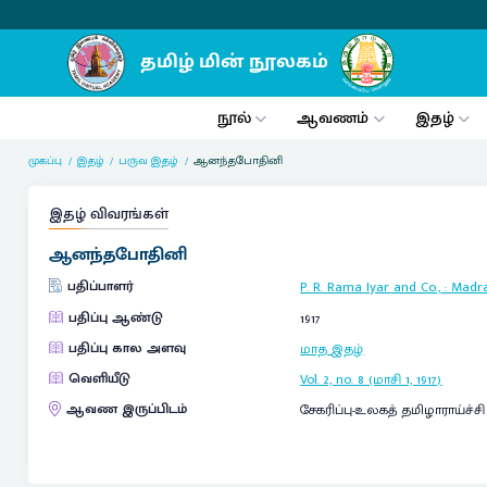
நூல்
ஆவணம்
இதழ்
முகப்பு
இதழ்
பருவ இதழ்
ஆனந்தபோதினி
இதழ் விவரங்கள்
ஆனந்தபோதினி
பதிப்பாளர்
P. R. Rama Iyar and Co.,
:
Madr
பதிப்பு ஆண்டு
1917
பதிப்பு கால அளவு
மாத இதழ்
வெளியீடு
Vol. 2, no. 8 (மாசி 1, 1917)
ஆவண இருப்பிடம்
சேகரிப்பு-உலகத் தமிழாராய்ச்ச