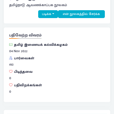
தமிழ்நாடு ஆவணக்காப்பக நூலகம்
படிக்க
என் நூலகத்தில் சேர்க்க
பதிவேற்ற விவரம்
தமிழ் இணையக் கல்விக்கழகம்
04 Nov 2022
பார்வைகள்
193
பிடித்தவை
0
பதிவிறக்கங்கள்
0