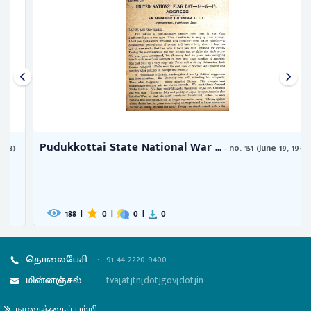
Pudukkottai State National War ...
- no. 151 (June 19, 1943)
188
|
0
|
0
|
0
தொலைபேசி
:
91-44-2220 9400
மின்னஞ்சல்
:
tva[at]tn[dot]gov[dot]in
நூலகத்தைப் பற்றி