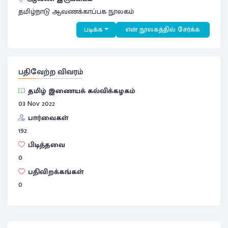
தமிழ்நாடு ஆவணக்காப்பக நூலகம்
படிக்க
என் நூலகத்தில் சேர்க்க
பதிவேற்ற விவரம்
தமிழ் இணையக் கல்விக்கழகம்
03 Nov 2022
பார்வைகள்
192
பிடித்தவை
0
பதிவிறக்கங்கள்
0