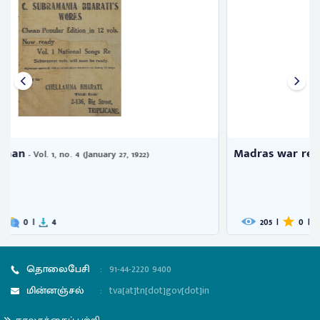
Madras war review
- Vol. 5, no. 9 (October 29, 1943)
205
|
0
|
0
|
1
தொலைபேசி
:
91-44-2220 9400
மின்னஞ்சல்
:
tva[at]tn[dot]gov[dot]in