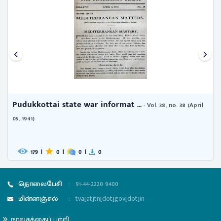
Pudukkottai state war informat ...
- Vol. 38, no. 38 (April
05, 1941)
179
|
0
|
0
|
0
தொலைபேசி
:
91-44-2220 9400
மின்னஞ்சல்
:
tva[at]tn[dot]gov[dot]in
நூலகத்தைப் பற்றி