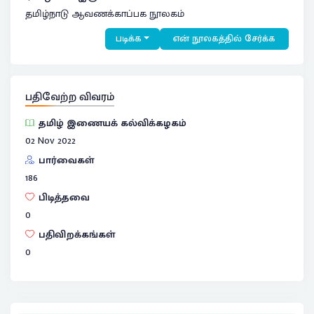
தமிழ்நாடு ஆவணக்காப்பக நூலகம்
படிக்க
என் நூலகத்தில் சேர்க்க
பதிவேற்ற விவரம்
தமிழ் இணையக் கல்விக்கழகம்
02 Nov 2022
பார்வைகள்
186
பிடித்தவை
0
பதிவிறக்கங்கள்
0