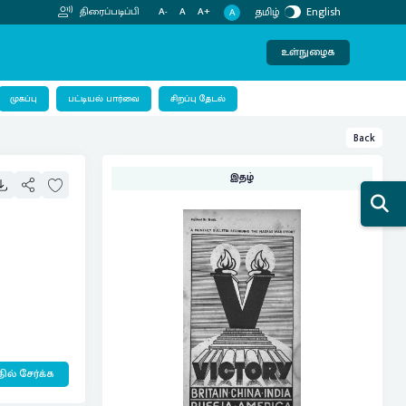
தமிழ்
English
திரைப்படிப்பி
A-
A
A+
A
உள்நுழைக
பட்டியல் பார்வை
முகப்பு
சிறப்பு தேடல்
Back
இதழ்
ில் சேர்க்க