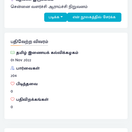
சென்னை வளர்ச்சி ஆராய்ச்சி நிறுவனம்
படிக்க
என் நூலகத்தில் சேர்க்க
பதிவேற்ற விவரம்
தமிழ் இணையக் கல்விக்கழகம்
01 Nov 2022
பார்வைகள்
204
பிடித்தவை
0
பதிவிறக்கங்கள்
0