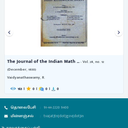
The Journal of the Indian Math ...
- Vol. 28, no. 12
(December, 1930)
Vaidyanathaswamy, R.
165
|
0
|
0
|
0
தொலைபேசி
:
91-44-2220 9400
மின்னஞ்சல்
:
tva[at]tn[dot]gov[dot]in
நூலகத்தைப் பற்றி