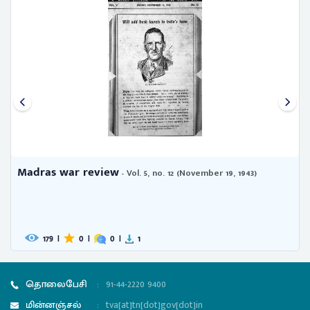
Madras war review
- Vol. 2, no. 21 (May 23, 1941)
199
|
0
|
0
|
2
தொலைபேசி
:
91-44-2220 9400
மின்னஞ்சல்
:
tva[at]tn[dot]gov[dot]in