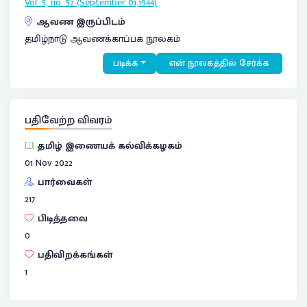
Vol. 5, no. 52 (September 01,1944)
ஆவண இருப்பிடம்
தமிழ்நாடு ஆவணக்காப்பக நூலகம்
படிக்க
என் நூலகத்தில் சேர்க்க
பதிவேற்ற விவரம்
தமிழ் இணையக் கல்விக்கழகம்
01 Nov 2022
பார்வைகள்
217
பிடித்தவை
0
பதிவிறக்கங்கள்
1