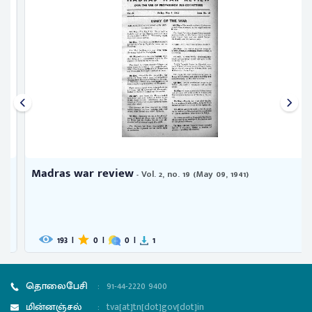
Madras war review
- Vol. 2, no. 19 (May 09, 1941)
193
|
0
|
0
|
1
தொலைபேசி
:
91-44-2220 9400
மின்னஞ்சல்
:
tva[at]tn[dot]gov[dot]in