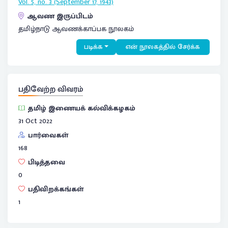
Vol. 5, no. 3 (September 17, 1943)
ஆவண இருப்பிடம்
தமிழ்நாடு ஆவணக்காப்பக நூலகம்
படிக்க
என் நூலகத்தில் சேர்க்க
பதிவேற்ற விவரம்
தமிழ் இணையக் கல்விக்கழகம்
31 Oct 2022
பார்வைகள்
168
பிடித்தவை
0
பதிவிறக்கங்கள்
1