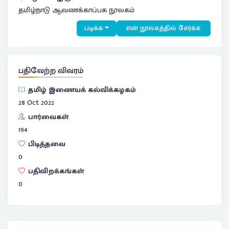
தமிழ்நாடு ஆவணக்காப்பக நூலகம்
படிக்க
என் நூலகத்தில் சேர்க்க
பதிவேற்ற விவரம்
தமிழ் இணையக் கல்விக்கழகம்
28 Oct 2022
பார்வைகள்
194
பிடித்தவை
0
பதிவிறக்கங்கள்
0