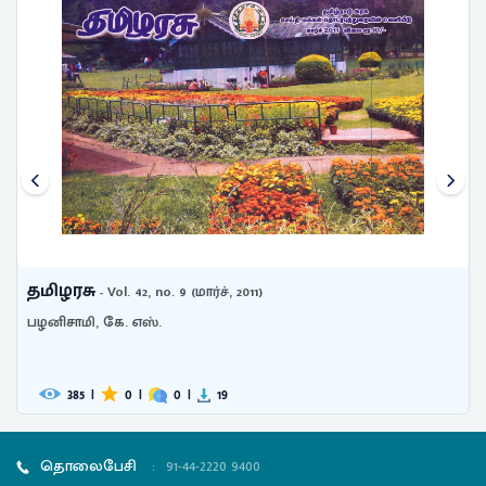
தமிழரசு
- Vol. 42, no. 9 (மார்ச், 2011)
பழனிசாமி, கே. எஸ்.
385
|
0
|
0
|
19
தொலைபேசி
:
91-44-2220 9400